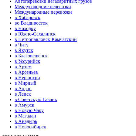
Автоперевозки негабаритных грузов
Междугородние перевозки
Международные перевозки
в Хабаровск
во Владивосток
в Находку
в Южно-Сахалинск
в Петропавловск-Камчатский
в Читу
в Якутск
в Благовещенск
в Уссурийск
в Артем
в Арсеньев
в Нерюнгри
в Мирный
в Алдан
в Ленск
в Советскую Гавань
в Амурск
в Новую Чару
в Магадан
в Анадырь
в Новосибирск